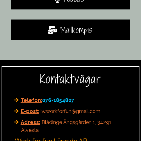
Mailkompis
Kontaktvägar
Telefon:
076-1854807
E-post:
iw.workforfun@gmail.com
Adress:
Blädinge Ängsgården 1, 34291
Alvesta