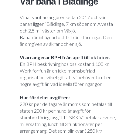
Vår bana i Blädinge
Vi har varit arrangörer sedan 2017 och vår
banan ligger i Blädinge, 7 km söder om Alvesta
och 2,5 mil väster om Växjö.
Banan är inhägnad och fri från störningar. Den
är omgiven av åkrar och en sjö.
Vi arrangerar BPH från april till oktober.
En BPH beskrivning hos oss kostar 1.100 kr.
Work for fun är en icke momsbefriad
organisation, vilket gör att vi behöver ta ut en
högre avgift än vad ideella föreningar gör.
Hur fördelas avgiften:
220 kr per deltagare är moms som betalas till
staten 200 kr per hund är avgift för
stambokföringsavgift till SKK Vi betalar arvode,
milersättning, lunch till 3 funktionärer per
arrangemang. Det som blir kvar ( 250 kr/