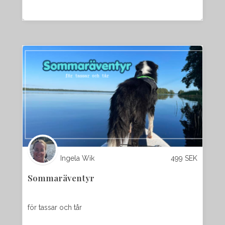
Ingela Wik
499
SEK
Sommaräventyr
för tassar och tår